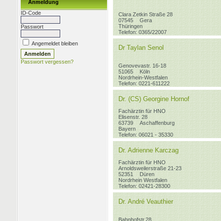
Anmeldung
ID-Code
Clara Zetkin Straße 28
07545
Gera
Thüringen
Passwort
Telefon: 0365/22007
Angemeldet bleiben
Dr Taylan Senol
Passwort vergessen?
Genovevastr. 16-18
51065
Köln
Nordrhein-Westfalen
Telefon: 0221-611222
Dr. (CS) Georgine Hornof
Fachärztin für HNO
Elisenstr. 28
63739
Aschaffenburg
Bayern
Telefon: 06021 - 35330
Dr. Adrienne Karczag
Fachärztin für HNO
Arnoldsweilerstraße 21-23
52351
Düren
Nordrhein Westfalen
Telefon: 02421-28300
Dr. André Veauthier
Bahnhofstr.28