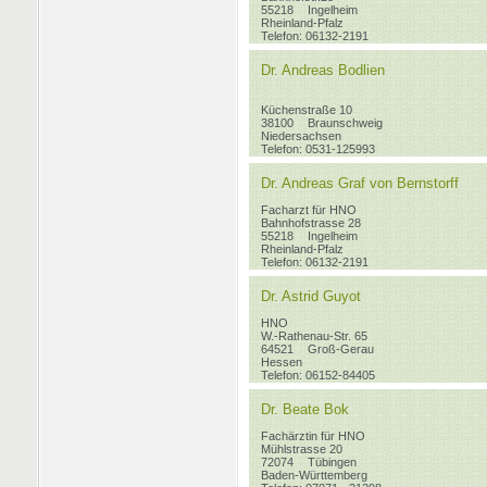
55218
Ingelheim
Rheinland-Pfalz
Telefon: 06132-2191
Dr. Andreas Bodlien
Küchenstraße 10
38100
Braunschweig
Niedersachsen
Telefon: 0531-125993
Dr. Andreas Graf von Bernstorff
Facharzt für HNO
Bahnhofstrasse 28
55218
Ingelheim
Rheinland-Pfalz
Telefon: 06132-2191
Dr. Astrid Guyot
HNO
W.-Rathenau-Str. 65
64521
Groß-Gerau
Hessen
Telefon: 06152-84405
Dr. Beate Bok
Fachärztin für HNO
Mühlstrasse 20
72074
Tübingen
Baden-Württemberg