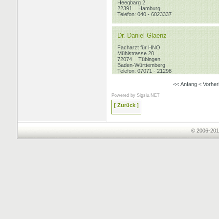
Heegbarg 2
22391
Hamburg
Telefon: 040 - 6023337
Dr. Daniel Glaenz
Facharzt für HNO
Mühlstrasse 20
72074
Tübingen
Baden-Württemberg
Telefon: 07071 - 21298
<< Anfang
< Vorher
Powered by
Sigsiu.NET
[ Zurück ]
© 2006-201