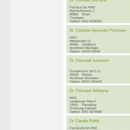
Dr. Christian Bormann
Facharzt für HNO
Bahnhofstrasse 2
99084
Erfurt
Thüringen
Telefon: 0361-6438262
Dr. Christian-Alexander Primavesi
HNO
Mittelstraße 13
45964
Gladbeck
Nordrhein-Westfalen
Telefon: 02043-25540
Dr. Christoph Isselstein
Osnabrücker Str.2-12
48429
Rheine
Nordrhein-Westfalen
Telefon: 05971-854440
Dr. Christoph Rehkamp
HNO
Langberger Weg 4
24941
Flensburg
Schleswig-Holstein
Telefon: 0461-8079080
Dr. Claudia Pyttlik
Fachärztin für HNO