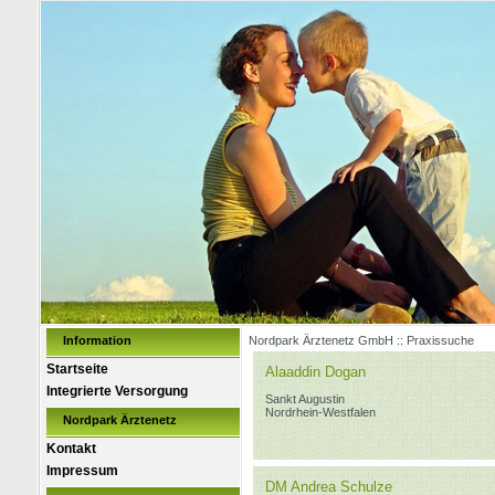
Information
Nordpark Ärztenetz GmbH :: Praxissuche
Startseite
Alaaddin Dogan
Integrierte Versorgung
Sankt Augustin
Nordrhein-Westfalen
Nordpark Ärztenetz
Kontakt
Impressum
DM Andrea Schulze