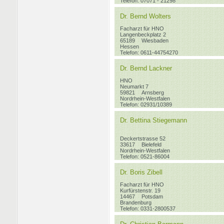
Telefon: 07071 - 21298
Dr. Bernd Wolters
Facharzt für HNO
Langenbeckplatz 2
65189
Wiesbaden
Hessen
Telefon: 0611-44754270
Dr. Bernd Lackner
HNO
Neumarkt 7
59821
Arnsberg
Nordrhein-Westfalen
Telefon: 02931/10389
Dr. Bettina Stiegemann
Deckertstrasse 52
33617
Bielefeld
Nordrhein-Westfalen
Telefon: 0521-86004
Dr. Boris Zibell
Facharzt für HNO
Kurfürstenstr. 19
14467
Potsdam
Brandenburg
Telefon: 0331-2800537