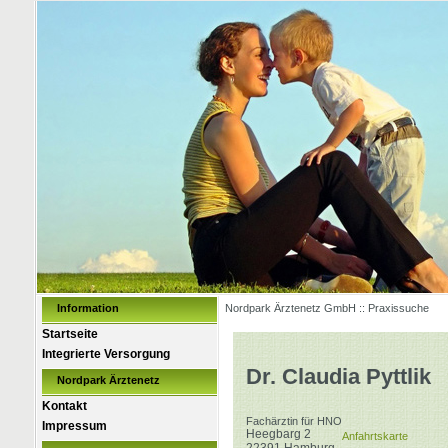
Information
Nordpark Ärztenetz GmbH :: Praxissuche
Startseite
Integrierte Versorgung
Dr. Claudia Pyttlik
Nordpark Ärztenetz
Kontakt
Fachärztin für HNO
Impressum
Heegbarg 2
Anfahrtskarte