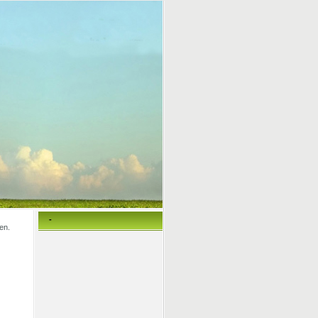
-
en.