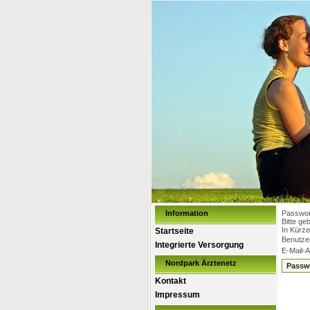
Information
Passwor
Bitte ge
In Kürze
Startseite
Benutze
Integrierte Versorgung
E-Mail-
Nordpark Ärztenetz
Kontakt
Impressum