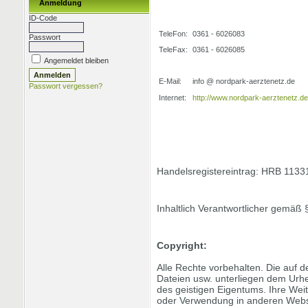
Anmeldung
ID-Code
TeleFon:
0361 - 6026083
Passwort
TeleFax:
0361 - 6026085
Angemeldet bleiben
E-Mail:
info @ nordpark-aerztenetz.de
Passwort vergessen?
Internet:
http://www.nordpark-aerztenetz.de
Handelsregistereintrag: HRB 1133
Inhaltlich Verantwortlicher gemäß
Copyright:
Alle Rechte vorbehalten. Die auf d
Dateien usw. unterliegen dem Ur
des geistigen Eigentums. Ihre We
oder Verwendung in anderen Websit