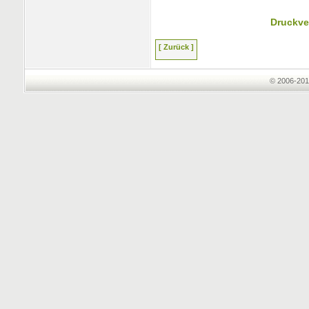
Druckve
[ Zurück ]
© 2006-201