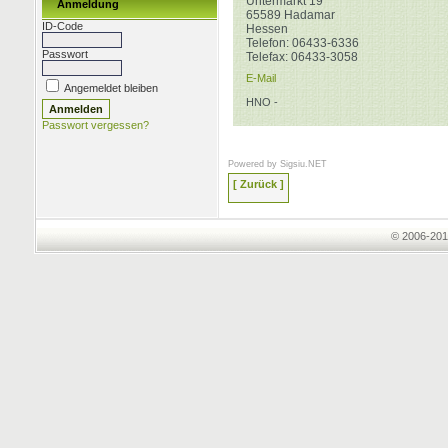
Untermarkt 19
Anmeldung
65589
Hadamar
ID-Code
Hessen
Telefon:
06433-6336
Passwort
Telefax:
06433-3058
E-Mail
Angemeldet bleiben
HNO -
Passwort vergessen?
Powered by
Sigsiu.NET
[ Zurück ]
© 2006-201