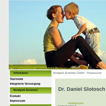
Information
Nordpark Ärztenetz GmbH :: Praxissuche
Startseite
Integrierte Versorgung
Dr. Daniel Slotosch
Nordpark Ärztenetz
Kontakt
Impressum
Anfahrtskarte