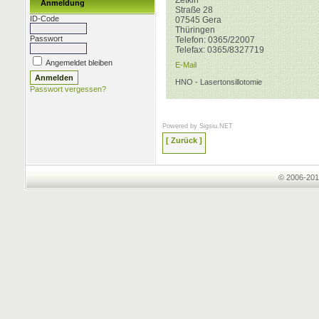
Zetkin
Anmeldung
Straße 28
ID-Code
07545
Gera
Thüringen
Passwort
Telefon:
0365/22007
Telefax:
0365/8327719
Angemeldet bleiben
E-Mail
HNO - Lasertonsillotomie
Passwort vergessen?
Powered by
Sigsiu.NET
[ Zurück ]
© 2006-201