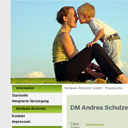
Information
Nordpark Ärztenetz GmbH :: Praxissuche
Startseite
Integrierte Versorgung
DM Andrea Schulze
Nordpark Ärztenetz
Kontakt
Impressum
Clara
Anfahrtskarte