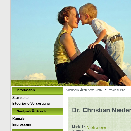
Information
Nordpark Ärztenetz GmbH :: Praxissuche
Startseite
Integrierte Versorgung
Dr. Christian Niede
Nordpark Ärztenetz
Kontakt
Impressum
Markt 14
Anfahrtskarte