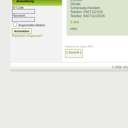
210509
Anmeldung
Glinde
ID-Code
Schleswig-Holstein
Telefon:
0407111535
Passwort
Telefax:
04071142636
E-Mail
Angemeldet bleiben
HNO
Passwort vergessen?
Powered by
Sigsiu.NET
[ Zurück ]
© 2006-201