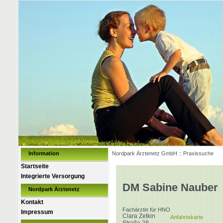
Information
Nordpark Ärztenetz GmbH :: Praxissuche
Startseite
Integrierte Versorgung
DM Sabine Nauber
Nordpark Ärztenetz
Kontakt
Fachärztin für HNO
Impressum
Clara Zetkin
Anfahrtskarte