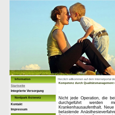
Information
Herzlich willkommen auf dem Internetportal 
Kompetenz durch Qualitätsmanagement u
Startseite
.
Integrierte Versorgung
Nicht jede Operation, die b
Nordpark Ärztenetz
durchgeführt werden mu
Kontakt
Krankenhausaufenthalt. Neue
Impressum
belastende Anästhesieverfah