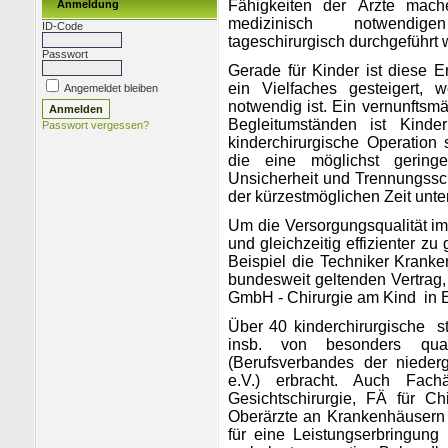
Fähigkeiten der Ärzte mach
Anmeldung
medizinisch notwendige
ID-Code
tageschirurgisch durchgeführt
Passwort
Gerade für Kinder ist diese
ein Vielfaches gesteigert, 
Angemeldet bleiben
notwendig ist. Ein vernunftsm
Begleitumständen ist Kinde
Passwort vergessen?
kinderchirurgische Operation 
die eine möglichst gering
Unsicherheit und Trennungss
der kürzestmöglichen Zeit unte
Um die Versorgungsqualität im
und gleichzeitig effizienter 
Beispiel die Techniker Krank
bundesweit geltenden Vertrag,
GmbH - Chirurgie am Kind in 
Über 40 kinderchirurgische
s
insb. von besonders qual
(Berufsverbandes der nieder
e.V.) erbracht. Auch Fac
Gesichtschirurgie, FÄ für C
Oberärzte an Krankenhäusern 
für eine Leistungserbringung